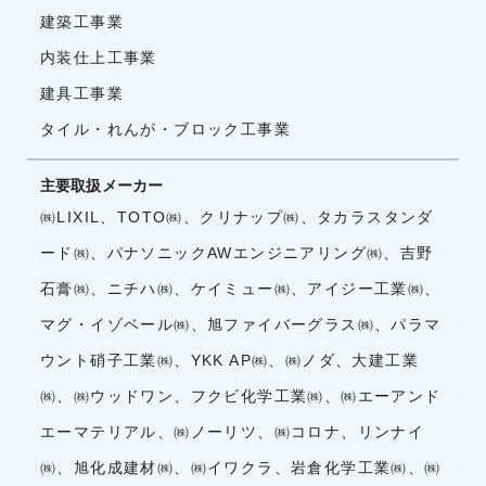
建築工事業
内装仕上工事業
建具工事業
タイル・れんが・ブロック工事業
主要取扱メーカー
㈱LIXIL、TOTO㈱、クリナップ㈱、タカラスタンダ
ード㈱、パナソニックAWエンジニアリング㈱、吉野
石膏㈱、ニチハ㈱、ケイミュー㈱、アイジー工業㈱、
マグ・イゾベール㈱、旭ファイバーグラス㈱、パラマ
ウント硝子工業㈱、YKK AP㈱、㈱ノダ、大建工業
㈱、㈱ウッドワン、フクビ化学工業㈱、㈱エーアンド
エーマテリアル、㈱ノーリツ、㈱コロナ、リンナイ
㈱、旭化成建材㈱、㈱イワクラ、岩倉化学工業㈱、㈱